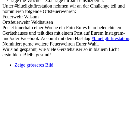
– 7 Tage die Woche – 365 Tage im Jahr einsatzbereit.
Unter #bluelightfirestation nehmen wir an der Challenge teil und
nominieren folgende Ortsfeuerwehren:
Feuerwehr Wilsum
Ortsfeuerwehr Veldhausen
Postet innerhalb einer Woche ein Foto Eures blau beleuchteten
Gerätehauses und teilt dies mit einem Post auf Eurem Instagram-
und/oder Facebook-Account mit dem Hashtag
#bluelightfirestation
.
Nominiert gerne weitere Feuerwehren Eurer Wahl.
Wir sind gespannt, wie viele Gerätehäuser so in blauem Licht
erstrahlen. Bleibt gesund!
Zeige grösseres Bild