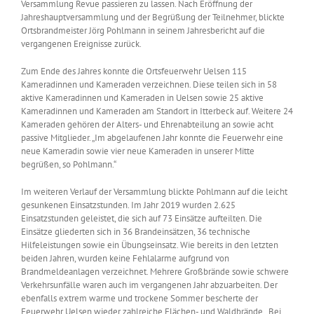
Versammlung Revue passieren zu lassen. Nach Eröffnung der
Jahreshauptversammlung und der Begrüßung der Teilnehmer, blickte
Ortsbrandmeister Jörg Pohlmann in seinem Jahresbericht auf die
vergangenen Ereignisse zurück.
Zum Ende des Jahres konnte die Ortsfeuerwehr Uelsen 115
Kameradinnen und Kameraden verzeichnen. Diese teilen sich in 58
aktive Kameradinnen und Kameraden in Uelsen sowie 25 aktive
Kameradinnen und Kameraden am Standort in Itterbeck auf. Weitere 24
Kameraden gehören der Alters- und Ehrenabteilung an sowie acht
passive Mitglieder. „Im abgelaufenen Jahr konnte die Feuerwehr eine
neue Kameradin sowie vier neue Kameraden in unserer Mitte
begrüßen, so Pohlmann.“
Im weiteren Verlauf der Versammlung blickte Pohlmann auf die leicht
gesunkenen Einsatzstunden. Im Jahr 2019 wurden 2.625
Einsatzstunden geleistet, die sich auf 73 Einsätze aufteilten. Die
Einsätze gliederten sich in 36 Brandeinsätzen, 36 technische
Hilfeleistungen sowie ein Übungseinsatz. Wie bereits in den letzten
beiden Jahren, wurden keine Fehlalarme aufgrund von
Brandmeldeanlagen verzeichnet. Mehrere Großbrände sowie schwere
Verkehrsunfälle waren auch im vergangenen Jahr abzuarbeiten. Der
ebenfalls extrem warme und trockene Sommer bescherte der
Feuerwehr Uelsen wieder zahlreiche Flächen- und Waldbrände. „Bei