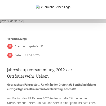
Zum
Inhalt
springen
[layerslider id="3"]
Veranstaltung:
Alarmierungsstufe: H1
Datum: 28.02.2020
Jahreshauptversammlung 2019 der
Ortsfeuerwehr Uelsen
Gebrauchtes Fahrgestell, für ein in der Grafschaft Bentheim bislang
einzigartiges Großraumtanklöschfahrzeug, beschafft.
Am Freitag den 28. Februar 2020 trafen sich die Mitglieder der
Ortsfeuerwehr Uelsen, um das Jahr 2019 in einer gemeinschaftlichen