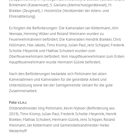
Brinkmann (Kassenwart), S. Gielians (Atemschutzgerätewart), M.
Blekker (Zeugwart), J. Holsmölle (Vorsitzender der Alters- und
Ehrenabteilung).
Es folgten die Beförderungen: Die Kameraden Jan Köttermann, Jörn
Veenaas, Henning Völker und Roland Vrielmann wurden zu
Feuerwehrmännern befördert. Die Kameraden Hendrik Blekker, Chris
Höllmann, Max Jakobs, Timo Klomp, Julian Paul, Jens Schipper, Frederik
Scholte-Meyerink und Mathias Schubert wurden zum
Oberfeuerwehrmann befördert. Vom Hauptfeuerwehrmann zum Ersten
Hauptfeuerwehrmann wurde Hermann Gülink befördert.
Nach den Beförderungen bedankte sich Pohlmann bei allen
Kameradinnen und Kameraden für die geleistete Arbeit und
Unterstützung sowie bei der Samtgemeinde Uelsen für die gute
Zusammenarbeit.
Foto v.l.n.r.
Ortsbrandmeister Jörg Pohlmann, Kevin Nyboer (Beförderung aus
2019), Timo Klomp, Julian Paul, Frederik Scholte-Meyerink, Henrik
Blekker, Mathias Schubert, Hermann Gülink, Jens Schipper, Roland
Vrielmann, Jan Köttermann und Gemeindebrandmeister Heiko
Westerhoff