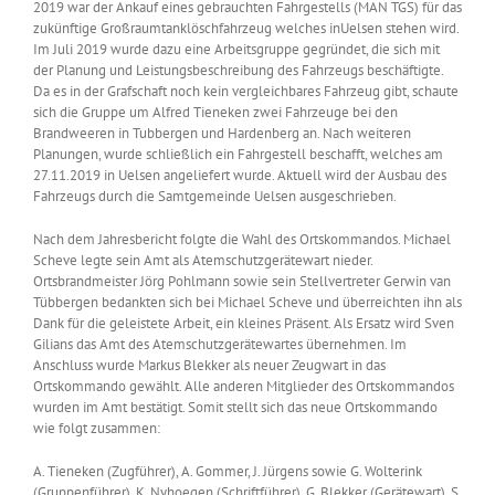
2019 war der Ankauf eines gebrauchten Fahrgestells (MAN TGS) für das
zukünftige Großraumtanklöschfahrzeug welches inUelsen stehen wird.
Im Juli 2019 wurde dazu eine Arbeitsgruppe gegründet, die sich mit
der Planung und Leistungsbeschreibung des Fahrzeugs beschäftigte.
Da es in der Grafschaft noch kein vergleichbares Fahrzeug gibt, schaute
sich die Gruppe um Alfred Tieneken zwei Fahrzeuge bei den
Brandweeren in Tubbergen und Hardenberg an. Nach weiteren
Planungen, wurde schließlich ein Fahrgestell beschafft, welches am
27.11.2019 in Uelsen angeliefert wurde. Aktuell wird der Ausbau des
Fahrzeugs durch die Samtgemeinde Uelsen ausgeschrieben.
Nach dem Jahresbericht folgte die Wahl des Ortskommandos. Michael
Scheve legte sein Amt als Atemschutzgerätewart nieder.
Ortsbrandmeister Jörg Pohlmann sowie sein Stellvertreter Gerwin van
Tübbergen bedankten sich bei Michael Scheve und überreichten ihn als
Dank für die geleistete Arbeit, ein kleines Präsent. Als Ersatz wird Sven
Gilians das Amt des Atemschutzgerätewartes übernehmen. Im
Anschluss wurde Markus Blekker als neuer Zeugwart in das
Ortskommando gewählt. Alle anderen Mitglieder des Ortskommandos
wurden im Amt bestätigt. Somit stellt sich das neue Ortskommando
wie folgt zusammen:
A. Tieneken (Zugführer), A. Gommer, J. Jürgens sowie G. Wolterink
(Gruppenführer), K. Nyhoegen (Schriftführer), G. Blekker (Gerätewart), S.