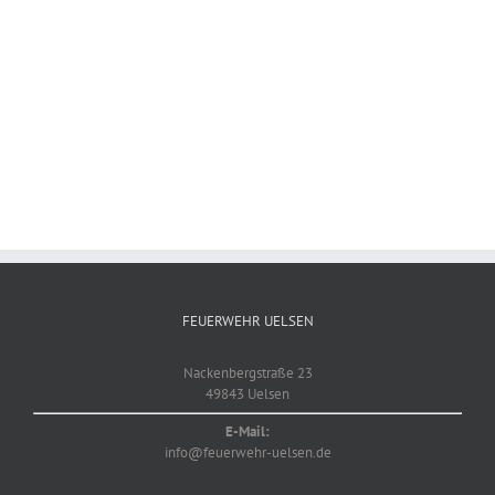
FEUERWEHR UELSEN
Nackenbergstraße 23
49843 Uelsen
E-Mail:
info@feuerwehr-uelsen.de