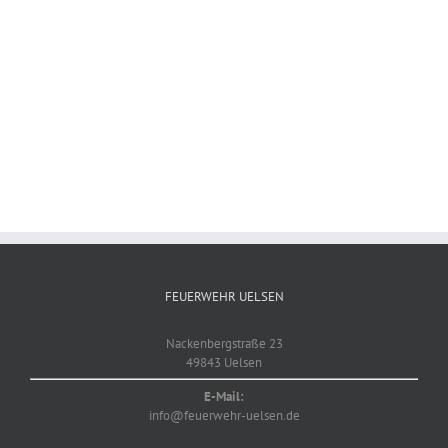
FEUERWEHR UELSEN
Nackenbergstraße 23
49843 Uelsen
E-Mail:
info@feuerwehr-uelsen.de