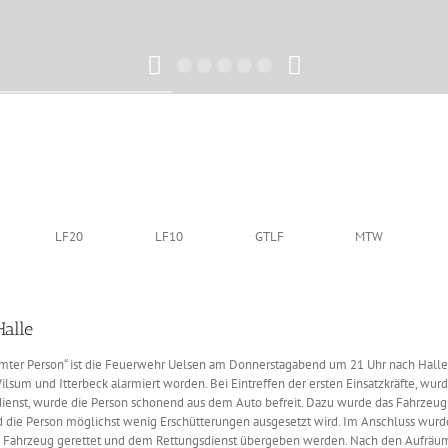
LF20
LF10
GTLF
MTW
Halle
mmter Person“ ist die Feuerwehr Uelsen am Donnerstagabend um 21 Uhr nach Hall
sum und Itterbeck alarmiert worden. Bei Eintreffen der ersten Einsatzkräfte, wurd
ienst, wurde die Person schonend aus dem Auto befreit. Dazu wurde das Fahrzeug z
und die Person möglichst wenig Erschütterungen ausgesetzt wird. Im Anschluss wur
 Fahrzeug gerettet und dem Rettungsdienst übergeben werden. Nach den Aufräuma