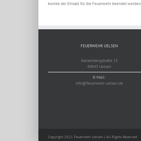
konnte der Einsatz für die Feuerwehr beendet werden
Zeige
grösseres
Bild
FEUERWEHR UELSEN
Nackenbergstraße 23
49843 Uelsen
E-Mail:
info@feuerwehr-uelsen.de
Copyright 2021 Feuerwehr Uelsen | All Rights Reserved