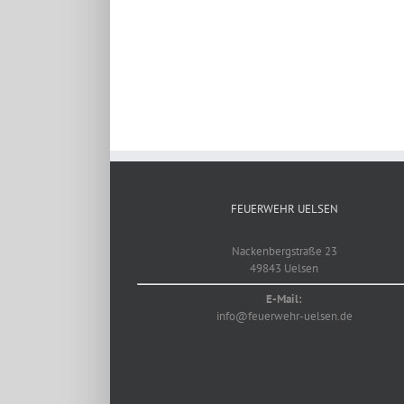
FEUERWEHR UELSEN
Nackenbergstraße 23
49843 Uelsen
E-Mail:
info@feuerwehr-uelsen.de