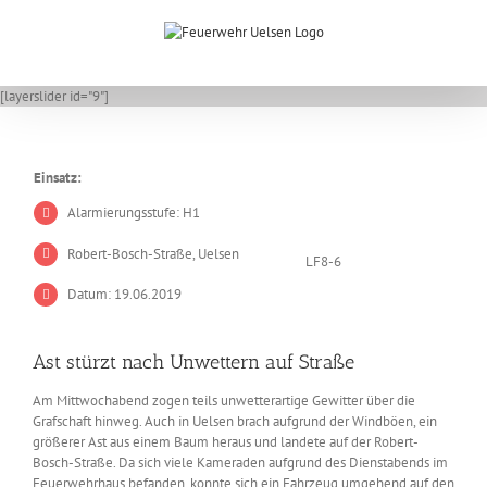
Zum
Inhalt
springen
[layerslider id="9"]
Einsatz:
Alarmierungsstufe: H1
Robert-Bosch-Straße, Uelsen
LF8-6
Datum: 19.06.2019
Ast stürzt nach Unwettern auf Straße
Am Mittwochabend zogen teils unwetterartige Gewitter über die
Grafschaft hinweg. Auch in Uelsen brach aufgrund der Windböen, ein
größerer Ast aus einem Baum heraus und landete auf der Robert-
Bosch-Straße. Da sich viele Kameraden aufgrund des Dienstabends im
Feuerwehrhaus befanden, konnte sich ein Fahrzeug umgehend auf den