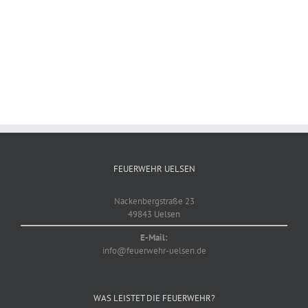
FEUERWEHR UELSEN
Nackenbergstraße 23
49843 Uelsen
E-Mail:
info@feuerwehr-uelsen.de
WAS LEISTET DIE FEUERWEHR?