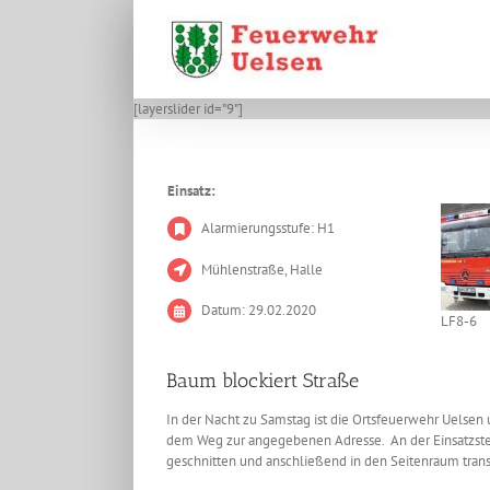
Zum
Inhalt
springen
[layerslider id="9"]
Einsatz:
Alarmierungsstufe: H1
Mühlenstraße, Halle
Datum: 29.02.2020
LF8-6
Baum blockiert Straße
In der Nacht zu Samstag ist die Ortsfeuerwehr Uelse
dem Weg zur angegebenen Adresse. An der Einsatzstel
geschnitten und anschließend in den Seitenraum trans