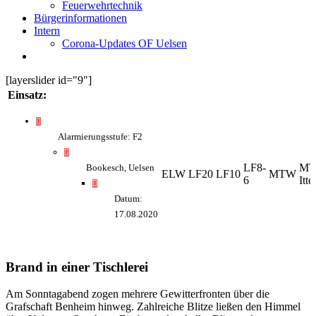
Feuerwehrtechnik
Bürgerinformationen
Intern
Corona-Updates OF Uelsen
[layerslider id="9"]
Einsatz:
Alarmierungsstufe: F2
LF8-
MT
Bookesch, Uelsen
ELW
LF20
LF10
MTW
6
Itt
Datum:
17.08.2020
Brand in einer Tischlerei
Am Sonntagabend zogen mehrere Gewitterfronten über die
Grafschaft Benheim hinweg. Zahlreiche Blitze ließen den Himmel