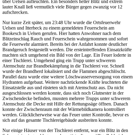
über Uelsen aufleuchten. Ein besonders heller Blitz und extrem
lauter Knall ließ vermutlich viele Bürger gegen zwanzig vor 12
aufschrecken.
Nur kurze Zeit später, um 23:48 Uhr wurde die Ortsfeuerwehr
Uelsen und Itterbeck zu einem gemeldeten Feuerschein am
Bookesch in Uelsen gerufen. Hier hatten Anwohner nach dem
Blitzeinschlag Rauch und Feuerschein wahrgenommen und sofort
die Feuerwehr alarmiert. Bereits bei der Anfahrt konnte deutlicher
Brandgeruch festgestellt werden. Die ersteintreffenden Einsatzkräfte
machten sich umgehend ein Bild von der Lage. Ein Feuer loderte in
einer Tischlerei. Umgehend ging ein Trupp unter schwerem
Atemschutz zur Brandbekämpfung in die Tischlerei vor. Schnell
wurde der Brandherd lokalisiert und die Flammen abgeschlöscht.
Parallel dazu wurde eine weitere Löschwasserversorgung von einem
Hydranten aufgebaut. Weitere nachrückende Kräfte leuchteten die
Einsatzstelle aus und rüsteten sich mit Atemschutz aus. Da nicht
ausgeschlossen werden konnte, dass sich noch Glutnester in der
Zwischendecke befinden, mussten mehrere Trupps unter schwerem
Atemschutz die Decke mit Hilfe der Rettungssäge öffnen. Danach
konnte der Zwischenraum mit der Wärmebildkamera kontrolliert
werden. Glücklicherweise war das Feuer unter Kontrolle, bevor es
sich auf das gesamte Tischlereigebäude ausbreiten konnte.
Nur einige Häuser von der Tischlerei entfernt, war ein Blitz in den