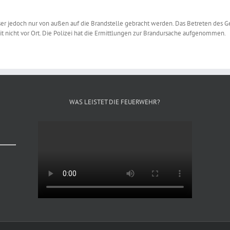
 jedoch nur von außen auf die Brandstelle gebracht werden. Das Betreten des G
 nicht vor Ort. Die Polizei hat die Ermittlungen zur Brandursache aufgenommen.
WAS LEISTET DIE FEUERWEHR?