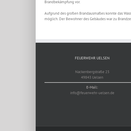
Brandbekämpfung vor.
Aufgrund des großen Brandausmaßes konnte das Wasser
möglich. Der Bewohner des Gebäudes war zu Brandzeit
Zeige
grösseres
Bild
FEUERWEHR UELSEN
Nackenbergstraße 23
49843 Uelsen
E-Mail:
info@feuerwehr-uelsen.de