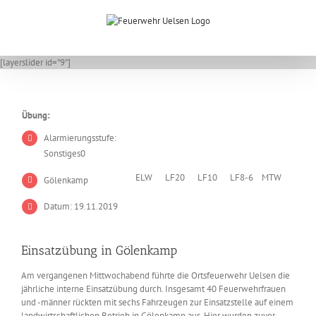
Zum
Inhalt
springen
[layerslider id="9"]
Übung:
Alarmierungsstufe:
Sonstiges0
ELW
LF20
LF10
LF8-6
MTW
Gölenkamp
Datum: 19.11.2019
Einsatzübung in Gölenkamp
Am vergangenen Mittwochabend führte die Ortsfeuerwehr Uelsen die
jährliche interne Einsatzübung durch. Insgesamt 40 Feuerwehrfrauen
und -männer rückten mit sechs Fahrzeugen zur Einsatzstelle auf einem
landwirtschaftlichen Betrieb in Gölenkamp aus. Hier wurden zuvor