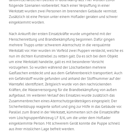
folgende Szenarien vorbereitet: Nach einer Verpuffung in einer
Werkstatt wurden zwei Personen im brennenden Gebäude vermisst.
Zusätzlich ist eine Person unter einem Hoflader geraten und schwer
eingeklemmt worden.
Nach Ankunft der ersten Einsatzkräfte wurde umgehend mit der
Menschenrettung und Brandbekämpfung begonnen. Dafür gingen
mehrere Trupps unter schwerem Atemschutz in die verqualmte
Werkstatt vor. Hier wurden im Vorfeld zwei Puppen versteckt, welche es
nun im dichten Kunstnebel zu retten galt. Da es sich bei dem Objekt
um eine Werkstatt handelte, galt es mit besonderer Vorsicht
vorzugehen. So wurden während der Löscharbeiten mehrere
Gasflaschen entdeckt und aus dem Gefahrenbereich transportiert. Auch
ein Gefahrstoff wurde gefunden und anhand der Stoffnummer auf der
Warntafel identifiziert. Zeitgleich wurde von den nachrückenden
Kräften, die Wasserversorgung für die Brandbekämpfung von außen
aufgebaut. Im weiteren Verlauf des Einsatzes wurde zusätzlich das
Zusammenbrechen eines Atemschutzgeräteträgers eingespielt. Der
Sicherheitstrupp reagierte sofort und ging zur Hilfe in das Gebäude vor.
Parallel zum Brand in der Werkstatt, kümmerten sich die Einsatzkräfte
vom Löschgruppenfahrzeug LF 8/6, um die unter dem Hoflader
eingeklemmte Person. Mit schwerem Gerät konnte die Puppe schnell
aus ihrer misslichen Lage befreit werden.