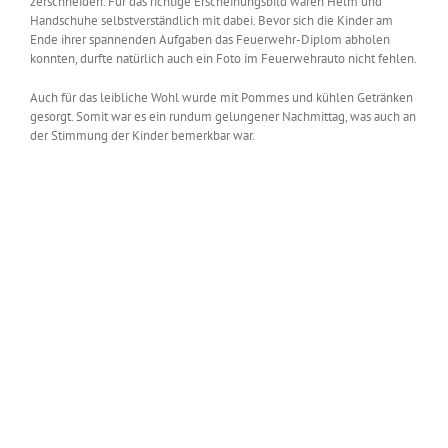
zerschneiden. Für das richtige Erscheinungsbild waren Helm und
Handschuhe selbstverständlich mit dabei. Bevor sich die Kinder am
Ende ihrer spannenden Aufgaben das Feuerwehr-Diplom abholen
konnten, durfte natürlich auch ein Foto im Feuerwehrauto nicht fehlen.
Auch für das leibliche Wohl wurde mit Pommes und kühlen Getränken
gesorgt. Somit war es ein rundum gelungener Nachmittag, was auch an
der Stimmung der Kinder bemerkbar war.
Zeige
grösseres
Bild