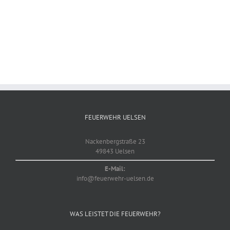
FEUERWEHR UELSEN
Nackenbergstraße 23
49843 Uelsen
E-Mail:
info@feuerwehr-uelsen.de
WAS LEISTET DIE FEUERWEHR?