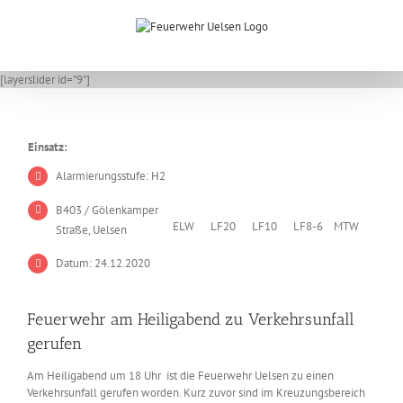
Zum
Inhalt
springen
[layerslider id="9"]
Einsatz:
Alarmierungsstufe: H2
B403 / Gölenkamper
ELW
LF20
LF10
LF8-6
MTW
Straße, Uelsen
Datum: 24.12.2020
Feuerwehr am Heiligabend zu Verkehrsunfall
gerufen
Am Heiligabend um 18 Uhr ist die Feuerwehr Uelsen zu einen
Verkehrsunfall gerufen worden. Kurz zuvor sind im Kreuzungsbereich