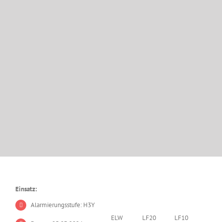
Einsatz:
Alarmierungsstufe: H3Y
ELW
LF20
LF10