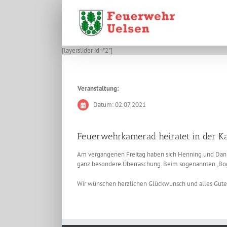
Zum
Inhalt
springen
[layerslider id="2"]
Veranstaltung:
Datum: 02.07.2021
Feuerwehrkamerad heiratet in der Ka
Am vergangenen Freitag haben sich Henning und Dania
ganz besondere Überraschung. Beim sogenannten „Boge
Wir wünschen herzlichen Glückwunsch und alles Gute 
Zeige
grösseres
Bild