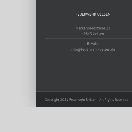
FEUERWEHR UELSEN
Nackenbergstraße 23
49843 Uelsen
E-Mail:
info@feuerwehr-uelsen.de
Copyright 2021 Feuerwehr Uelsen | All Rights Reserved