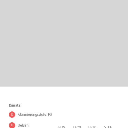
Einsatz:
Alarmierungsstufe: F3
Uelsen
ELW
LF20
LF10
GTLF