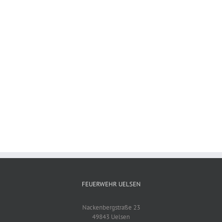
Zeige
grösseres
Bild
FEUERWEHR UELSEN
Nackenbergstraße 23
49843 Uelsen