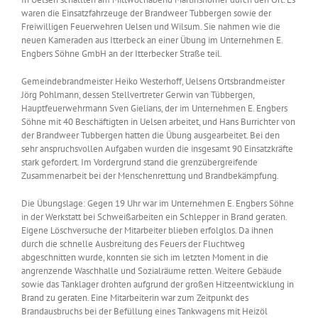
waren die Einsatzfahrzeuge der Brandweer Tubbergen sowie der
Freiwilligen Feuerwehren Uelsen und Wilsum. Sie nahmen wie die
neuen Kameraden aus Itterbeck an einer Übung im Unternehmen E.
Engbers Söhne GmbH an der Itterbecker Straße teil.
Gemeindebrandmeister Heiko Westerhoff, Uelsens Ortsbrandmeister
Jörg Pohlmann, dessen Stellvertreter Gerwin van Tübbergen,
Hauptfeuerwehrmann Sven Gielians, der im Unternehmen E. Engbers
Söhne mit 40 Beschäftigten in Uelsen arbeitet, und Hans Burrichter von
der Brandweer Tubbergen hatten die Übung ausgearbeitet. Bei den
sehr anspruchsvollen Aufgaben wurden die insgesamt 90 Einsatzkräfte
stark gefordert. Im Vordergrund stand die grenzübergreifende
Zusammenarbeit bei der Menschenrettung und Brandbekämpfung.
Die Übungslage: Gegen 19 Uhr war im Unternehmen E. Engbers Söhne
in der Werkstatt bei Schweißarbeiten ein Schlepper in Brand geraten.
Eigene Löschversuche der Mitarbeiter blieben erfolglos. Da ihnen
durch die schnelle Ausbreitung des Feuers der Fluchtweg
abgeschnitten wurde, konnten sie sich im letzten Moment in die
angrenzende Waschhalle und Sozialräume retten. Weitere Gebäude
sowie das Tanklager drohten aufgrund der großen Hitzeentwicklung in
Brand zu geraten. Eine Mitarbeiterin war zum Zeitpunkt des
Brandausbruchs bei der Befüllung eines Tankwagens mit Heizöl