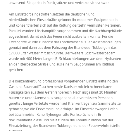
anwesend. Sie geriet in Panik, stürzte und verletzte sich schwer.
Am Einsatzort eingetroffen setzten die deutschen und
niederländischen Einsatzkräfte gekonnt ihr modernes Equipment ein
und konzentrierten sich auf die Rettung der zehn vermissten Personen.
Parallel wurden Löschangriffe vorgenommen und die Nachbargebäude
abgeschirmt, damit sich das Feuer nicht ausbreiten konnte. Für die
Erstangriffe wurde zunächst das Löschwasser aus Tanklöschfahrzeugen
genutzt und dann aus dem Fahrzeug der Brandweer Tubbergen, das
17.000 Liter Wasser mit sich führte. Der weitere Löschwasserbedarf
wurde mit 400 Meter langen B-Schlauchleitungen aus dem Hydranten
an der Itterbecker Straße und aus einem Saugbrunnen am Rathaus
gesichert.
Die konzentriert und professionell vorgehenden Einsatzkräfte holten
Gas- und Sauerstoffflaschen sowie Kanister mit leicht brennbaren
Flüssigkeiten aus dem Gefahrenbereich. Nach insgesamt 20 Minuten
hatten sie unter Atemschutz vorgehend alle vermissten Personen
gerettet. Einige Verletzte wurden auf Krankentragen zur Sammelstelle
gebracht, wo die Erstversorgung erfolgte. Im Einsatzleitwagen liefen
bei Löschmeister Keno Nyhoegen alle Funksprüche ein. Er
dokumentierte diese und hielt zudem die Kommunikation mit der
Einsatzleitung, der Brandweer Tubbergen und der Feuerwehrleitstelle