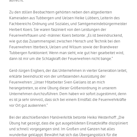
aufrecht.
Zu den stillen Beobachtern gehörten neben den altgedienten
Kameraden aus Tubbergen und Uelsen Heike Lübbers, Leiterin des
Fachbereichs Ordnung und Soziales, und Samtgemeindebürgermeister
Herbert Koers. Sie waren fasziniert von den Leistungen der
Feuerwehrfrauen und -männer. Koers betonte: „Es ist beeindruckend,
wie gut das Zusammenspiel zwischen Mensch und Technik bei den
Feuerwehren Itterbeck, Uelsen und Wilsum sowie der Brandweer
Tubbergen funktioniert. Wenn man sieht, wie gut hier gearbeitet wird,
dann ist mir um die Schlagkraft der Feuerwehren nicht bange.“
Gerd-Jürgen Engbers, der das Unternehmen in vierter Generation leitet,
erklärte beeindruckt von der umfassenden Ausrüstung der
Feuerwehren: „Unser Mitarbeiter Sven Gielians ist an mich
herangetreten, so eine Übung dieser Größenordnung in unserem
Unternehmen durchzuführen. Dem haben wir sofort zugestimmt, denn
es ist ja sehr sinnvoll, dass sich bei einem Ernstfall die Feuerwehrkräfte
vor Ort gut auskennen.“
Bei der abschließenden Manöverkritik betonte Heiko Westerhoff: „Die
Übung hat gezeigt, dass die gut ausgebildeten Einsatzkräfte diszipliniert
und schnell vorgegangen sind. Im Großen und Ganzen hat alles
wunderbar geklappt. Bewährt hat sich das Übergangsstück für die