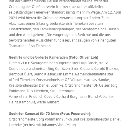
Rat der Samtgemeinde Uelsen verabschiedet wurde, steht der
Gründung der Ortsfeuerwehr Itterbeck, als dritter offizieller
selbstständiger Feuerwehrstandort, nichts mehr im Wege. Am 12. April
2024 wird hierzu die Gründungsveranstaltung stattfinden. Zum
Abschluss seiner Sitzung, bedankte sich Tieneken bei allen
Einsatzkräften, den Familienangehörigen, der Samtgemeinde Uelsen
und den Arbeitgebern. „Die vorgetragenen Berichte und die uns
bevorstehenden Aussichten für dieses Jahr, zeugen von einer guten
Teamarbeit…“, so Tieneken.
Geehrte und beförderte Kameraden (Foto: Oliver Loh)
Hinten v.l.n.r: Samtgemeindebürgermeister Hajo Bosch, stellv.
Gemeindebrandmeister Jörg Gerritzen, Sven Gielians, Gerold Blekker,
Berthold Ölert, Bernd Klasink, Jan Emme, Gemeindebrandmeister
Alfred Tieneken, Ortsbrandmeister OF Wilsum Matthias Hantke,
Kreisbrandmeister Daniel Loehrke, Ortsbrandmeister OF Uelsen Jörg
Pohlmann, Dirk Neerken, Kai Lügtennaar
Vorne v.l.n.r: Friedrich Gövert, Gerhard Borgmann, Bernd Völkerink,
Heinz Kamphuis, Warse Garbert
Geehrter Kamerad für 70 Jahre (Foto: Feuerwehr):
Ortsbrandmeister Jörg Pohlmann (links) und Kreisbrandmeister Daniel
Loehrke (rechts) mit Johannes Voet (Mitte)