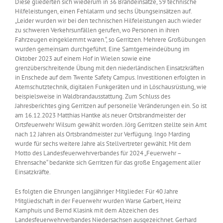
Diese gliederten sich wiederum in 36 Brandeinsätze, 59 technische
Hilfeleistungen, einen Fehlalarm und sechs Übungseinsätzen auf.
„Leider wurden wir bei den technischen Hilfeleistungen auch wieder
zu schweren Verkehrsunfällen gerufen, wo Personen in ihren
Fahrzeugen eingeklemmt waren.“, so Gerritzen. Mehrere Großübungen
wurden gemeinsam durchgeführt. Eine Samtgemeindeübung im
Oktober 2023 auf einem Hof in Wielen sowie eine
grenzüberschreitende Übung mit den niederländischen Einsatzkräften
in Enschede auf dem Twente Safety Campus. Investitionen erfolgten in
Atemschutztechnik, digitalen Funkgeräten und in Löschausrüstung, wie
beispielsweise in Waldbrandausstattung. Zum Schluss des
Jahresberichtes ging Gerritzen auf personelle Veränderungen ein. So ist
am 16.12.2023 Matthias Hantke als neuer Ortsbrandmeister der
Ortsfeuerwehr Wilsum gewählt worden. Jörg Gerritzen stellte sein Amt
nach 12 Jahren als Ortsbrandmeister zur Verfügung. Ingo Marding
wurde für sechs weitere Jahre als Stellvertreter gewählt. Mit dem
Motto des Landesfeuerwehrverbandes für 2024 „Feuerwehr –
Ehrensache“ bedankte sich Gerritzen für das große Engagement aller
Einsatzkräfte.
Es folgten die Ehrungen langjähriger Mitglieder. Für 40 Jahre
Mitgliedschaft in der Feuerwehr wurden Warse Garbert, Heinz
Kamphuis und Bernd Klasink mit dem Abzeichen des
Landesfeuerwehrverbandes Niedersachsen ausgezeichnet. Gerhard