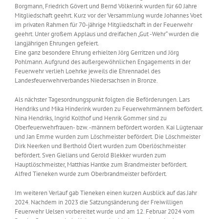
Borgmann, Friedrich Gövert und Bernd Völkerink wurden für 60 Jahre
Mitgliedschaft geehrt. Kurz vor der Versammlung wurde Johannes Voet
im privaten Rahmen für 70-jährige Mitgliedschaft in der Feuerwehr
geehrt. Unter großem Applaus und dreifachen „Gut -Wehr“ wurden die
langjährigen Ehrungen gefeiert.
Eine ganz besondere Ehrung erhielten Jörg Gerritzen und Jörg
Pohlmann. Aufgrund des außergewöhnlichen Engagements in der
Feuerwehr verlieh Loehrke jeweils die Ehrennadel des
Landesfeuerwehrverbandes Niedersachsen in Bronze.
Als nächster Tagesordnungspunkt folgten die Beförderungen. Lars
Hendriks und Mika Hinderink wurden zu Feuerwehrmännern befördert.
Nina Hendriks, Ingrid Kolthof und Henrik Gommer sind zu
Oberfeuerwehrfrauen- bzw. -männern befördert worden. Kai Lügtenaar
und Jan Emme wurden zum Löschmeister befördert. Die Löschmeister
Dirk Neerken und Berthold Ölert wurden zum Oberlöschmeister
befördert. Sven Gielians und Gerold Blekker wurden zum
Hauptlöschmeister, Matthias Hantke zum Brandmeister befördert.
Alfred Tieneken wurde zum Oberbrandmeister befördert.
Im weiteren Verlauf gab Tieneken einen kurzen Ausblick auf das Jahr
2024. Nachdem in 2023 die Satzungsänderung der Freiwilligen
Feuerwehr Uelsen vorbereitet wurde und am 12. Februar 2024 vom