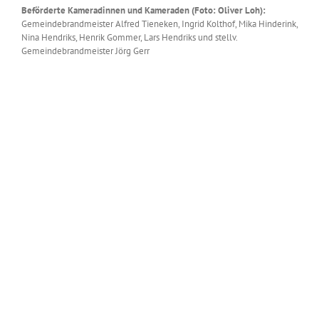
Beförderte Kameradinnen und Kameraden (Foto: Oliver Loh):
Gemeindebrandmeister Alfred Tieneken, Ingrid Kolthof, Mika Hinderink,
Nina Hendriks, Henrik Gommer, Lars Hendriks und stellv.
Gemeindebrandmeister Jörg Gerr
Zeige
grösseres
Bild