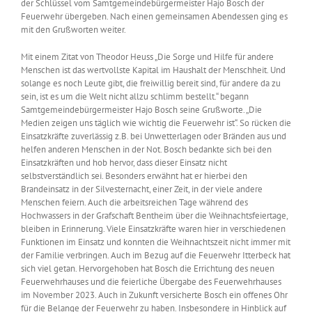
der Schlüssel vom Samtgemeindebürgermeister Hajo Bosch der
Feuerwehr übergeben. Nach einen gemeinsamen Abendessen ging es
mit den Grußworten weiter.
Mit einem Zitat von Theodor Heuss „Die Sorge und Hilfe für andere
Menschen ist das wertvollste Kapital im Haushalt der Menschheit. Und
solange es noch Leute gibt, die freiwillig bereit sind, für andere da zu
sein, ist es um die Welt nicht allzu schlimm bestellt.“ begann
Samtgemeindebürgermeister Hajo Bosch seine Grußworte. „Die
Medien zeigen uns täglich wie wichtig die Feuerwehr ist“. So rücken die
Einsatzkräfte zuverlässig z.B. bei Unwetterlagen oder Bränden aus und
helfen anderen Menschen in der Not. Bosch bedankte sich bei den
Einsatzkräften und hob hervor, dass dieser Einsatz nicht
selbstverständlich sei. Besonders erwähnt hat er hierbei den
Brandeinsatz in der Silvesternacht, einer Zeit, in der viele andere
Menschen feiern. Auch die arbeitsreichen Tage während des
Hochwassers in der Grafschaft Bentheim über die Weihnachtsfeiertage,
bleiben in Erinnerung. Viele Einsatzkräfte waren hier in verschiedenen
Funktionen im Einsatz und konnten die Weihnachtszeit nicht immer mit
der Familie verbringen. Auch im Bezug auf die Feuerwehr Itterbeck hat
sich viel getan. Hervorgehoben hat Bosch die Errichtung des neuen
Feuerwehrhauses und die feierliche Übergabe des Feuerwehrhauses
im November 2023. Auch in Zukunft versicherte Bosch ein offenes Ohr
für die Belange der Feuerwehr zu haben. Insbesondere in Hinblick auf