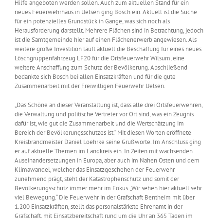
Hilfe angeboten werden sollen. Auch zum aktuellen Stand für ein
neues Feuerwehrhaus in Uelsen ging Bosch ein. Aktuell ist die Suche
für ein potenzielles Grundstück in Gange, was sich noch als
Herausforderung darstellt. Mehrere Flächen sind in Betrachtung, jedoch
ist die Samtgemeinde hier auf einen Flächenerwerb angewiesen. Als
weitere große Investition läuft aktuell die Beschaffung für eines neues
Löschgruppenfahrzeug LF20 für die Ortsfeuerwehr Wilsum, eine
weitere Anschaffung zum Schutz der Bevölkerung. Abschließend
bedankte sich Bosch bei allen Einsatzkräften und für die gute
Zusammenarbeit mit der Freiwilligen Feuerwehr Uelsen.
„Das Schöne an dieser Veranstaltung ist, dass alle drei Ortsfeuerwehren,
die Verwaltung und politische Vertreter vor Ort sind, was ein Zeugnis
dafür ist, wie gut die Zusammenarbeit und die Wertschätzung im
Bereich der Bevölkerungsschutzes ist.“ Mit diesen Worten eröffnete
Kreisbrandmeister Daniel Loehrke seine Grußworte. Im Anschluss ging
er auf aktuelle Themen im Landkreis ein. In Zeiten mit wachsenden
Auseinandersetzungen in Europa, aber auch im Nahen Osten und dem
Klimawandel, welcher das Einsatzgeschehen der Feuerwehr
zunehmend prägt, steht der Katastrophenschutz und somit der
Bevölkerungsschutz immer mehr im Fokus. „Wir sehen hier aktuell sehr
viel Bewegung.“ Die Feuerwehr in der Grafschaft Bentheim mit über
1.200 Einsatzkräften, stellt das personalstärkste Ehrenamt in der
Grafschaft, mit Einsatzbereitschaft rund um die Uhr an 365 Tagen im