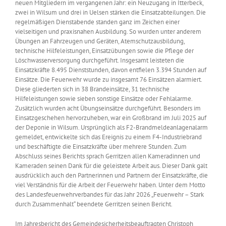
neuen Mitgliedern im vergangenen Jahr: ein Neuzugang in Itterbeck,
zwei in Wilsum und drei in Uelsen stärken die Einsatzabteilungen. Die
regelmäßigen Dienstabende standen ganz im Zeichen einer
vielseitigen und praxisnahen Ausbildung. So wurden unter anderem
Übungen an Fahrzeugen und Geräten, Atemschutzausbildung,
technische Hilfeleistungen, Einsatzübungen sowie die Pflege der
Löschwasserversorgung durchgeführt. Insgesamt leisteten die
Einsatzkräfte 8.495 Dienststunden, davon entfielen 3.394 Stunden auf
Einsätze. Die Feuerwehr wurde zu insgesamt 76 Einsätzen alarmiert.
Diese gliederten sich in 38 Brandeinsätze, 31 technische
Hilfeleistungen sowie sieben sonstige Einsätze oder Fehlalarme.
Zusätzlich wurden acht Übungseinsätze durchgeführt. Besonders im
Einsatzgeschehen hervorzuheben, war ein Großbrand im Juli 2025 auf
der Deponie in Wilsum. Ursprünglich als F2-Brandmeldeanlagenalarm
gemeldet, entwickelte sich das Ereignis zu einem F4-Industriebrand
und beschäftigte die Einsatzkräfte über mehrere Stunden. Zum
Abschluss seines Berichts sprach Gerritzen allen Kameradinnen und
Kameraden seinen Dank für die geleistete Arbeit aus. Dieser Dank galt
ausdrücklich auch den Partnerinnen und Partnern der Einsatzkräfte, die
viel Verständnis für die Arbeit der Feuerwehr haben. Unter dem Motto
des Landesfeuerwehrverbandes für das Jahr 2026 „Feuerwehr – Stark
durch Zusammenhalt“ beendete Gerritzen seinen Bericht.
Im Jahresbericht des Gemeindesicherheitsbeauftragten Christoph