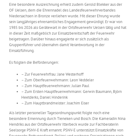
Eine besondere Auszeichnung erhielt zudem Gerold Blekker aus der
OF Uelsen, dem die Ehrennadel des Landesfeuerwehrverbandes
Niedersachsen in Bronze verliehen wurde. Mit dieser Ehrung wurde
sein langjähriges ehrenamtliches Engagement gewürdigt. Er war von
1985 bis 2026 als Gerätewart in der Ortsfeuerwehr Uelsen tätig und hat
in dieser Zeit maßgeblich zur Einsatzbereitschaft der Feuerwehr
beigetragen. Darüber hinaus engagierte er sich zusätzlich als
Gruppenführer und übernahm damit Verantwortung in der
Einsatzführung.
Es folgten die Beförderungen:
– Zur Feuerwehrfrau: Jane Westerhoff
– Zum Oberfeuerwehrmann: Leon Veddeler
– Zum Hauptfeuerwehrmann: Julian Paul
– Zum Ersten Hauptfeuerwehrmann: Gerwin Baumann, Björn
Heetderks, Daniel Hinderink
– Zum Hauptbrandmeister: Joachim Eiser
Als letzter personeller Tagesordnungspunkt folgte noch eine
besondere Ernennung durch Tieneken und Bosch. Die Kameradin Nina
Hendriks aus der Ortsfeuerwehr Itterbeck wurde zur Fachberaterin
Seelsorge PSNV-E Kraft ernannt. PSNV-E unterstützt Einsatzkräfte von
Feuerwehr, Rettungsdienst, Polizei und weiteren Organisationen nach