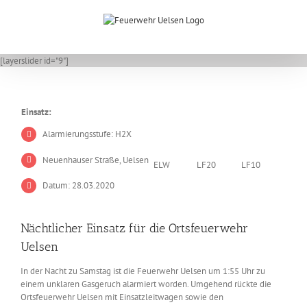
Zum
Inhalt
springen
[layerslider id="9"]
Einsatz:
Alarmierungsstufe: H2X
Neuenhauser Straße, Uelsen
ELW
LF20
LF10
Datum: 28.03.2020
Nächtlicher Einsatz für die Ortsfeuerwehr
Uelsen
In der Nacht zu Samstag ist die Feuerwehr Uelsen um 1:55 Uhr zu
einem unklaren Gasgeruch alarmiert worden. Umgehend rückte die
Ortsfeuerwehr Uelsen mit Einsatzleitwagen sowie den