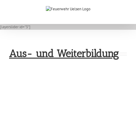
Zum
Inhalt
springen
[layerslider id="3"]
Aus- und Weiterbildung