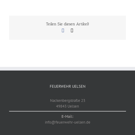
Teilen Sie diesen Artikel!
Facebook
E-
Mail
FEUERWEHR UELSEN
Nackenbergstraße 23
49843 Uelsen
E-Mail:
info@feuerwehr-uelsen.de