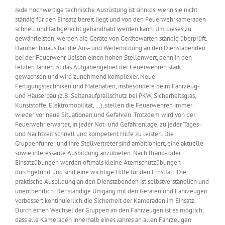
Jede hochwertige technische Ausrüstung ist sinnlos, wenn sie nicht
ständig für den Einsatz bereit liegt und von den Feuerwehrkameraden
schnell und fachgerecht gehandhabt werden kann. Um dieses zu
gewährleisten, werden die Geräte von Gerätewarten ständig überprüft.
Darüber hinaus hat die Aus- und Weiterbildung an den Dienstabenden
bei der Feuerwehr Uelsen einen hohen Stellenwert, denn in den
letzten Jahren ist das Aufgabengebiet der Feuerwehren stark
gewachsen und wird zunehmend komplexer. Neue
Fertigungstechniken und Materialien, insbesondere beim Fahrzeug-
und Häuserbau (z.B. Seitenaufprallschutz bei PKW, Sicherheitsglas,
Kunststoffe, Elektromobilität, …), stellen die Feuerwehren immer
wieder vor neue Situationen und Gefahren. Trotzdem wird von der
Feuerwehr erwartet, in jeder Not- und Gefahrenlage, zu jeder Tages-
und Nachtzeit schnell und kompetent Hilfe zu leisten. Die
Gruppenführer und ihre Stellvertreter sind ambitioniert, eine aktuelle
sowie interessante Ausbildung anzubieten. Nach Brand- oder
Einsatzübungen werden oftmals kleine Atemschutzübungen
durchgeführt und sind eine wichtige Hilfe für den Ernstfall. Die
praktische Ausbildung an den Dienstabenden ist selbstverständlich und
unentbehrlich. Der ständige Umgang mit den Geräten und Fahrzeugen
verbessert kontinuierlich die Sicherheit der Kameraden im Einsatz.
Durch einen Wechsel der Gruppen an den Fahrzeugen ist es möglich,
dass alle Kameraden innerhalb eines Jahres an allen Fahrzeugen