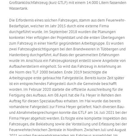
Großtanklöschfahrzeug (kurz GTLF) mit einem 14.000 Litern fassenden
Wassertank.
Die Erfordernis eines solchen Fahrzeuges, stamm aus dem Feuerwehr-
Bedarfsplan, welcher im Jahr 2015 durch eine externe Firma
durchgeführt wurde. Im September 2018 wurden die Planungen
konkreter. Hier erfolgten der Projektstart und die ersten Überlegungen
zum Fahrzeug in einer hierfür gegründeten Arbeitsgruppe. Es wurden
zwei Fahrzeugbesichtigungen bei den Brandweeren in Tübbergen und
Hardenberg durchgeführt. Auf Basis der gesammelten Erfahrungen
wurde im Anschluss ein Fahrzeugkonzept erstellt sowie Angebote von
Aufbauherstellern eingeholt. So wird das Fahrzeug in Anlehnung an
die Norm des TLF 2000 beladen. Ende 2019 besichtigte die
Arbeitsgruppe erste gebrauchte Fahrgestelle. Bereits kurze Zeit später
ist ein entsprechendes Fahrgestell durch die Gemeinde beschafft
worden. Im Februar 2020 startete die offizielle Ausschreibung für die
Fertigung des Aufbaus. Am 08.April hat die Fa. Meyer in Rehden den
Auftrag für diesen Spezialaufbau erhalten. Im Mai wurde das bereits
vorhandene Fahrgestell zur Firma Meyer geliefert. Nach diversen Bau-
und Abnahmebesprechungen konnte das GTLF am 16. Juli 2021 bei der
Firma Meyer abgeholt werden. Es folgte eine komplette Inspektion des
Fahrzeuges, die Beklebung sowie die Vorstellung und Erfassung bei der
Feuerwehrtechnischen Zentrale in Nordhorn. Zwischen Juli und August
2021 wurden Feuerwehrkameraden am Fahrzeug ausgebildet. Im