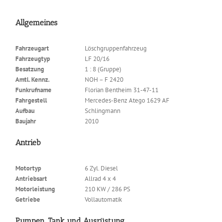
Allgemeines
Fahrzeugart
Löschgruppenfahrzeug
Fahrzeugtyp
LF 20/16
Besatzung
1 : 8 (Gruppe)
Amtl. Kennz.
NOH – F 2420
Funkrufname
Florian Bentheim 31-47-11
Fahrgestell
Mercedes-Benz Atego 1629 AF
Aufbau
Schlingmann
Baujahr
2010
Antrieb
Motortyp
6 Zyl. Diesel
Antriebsart
Allrad 4 x 4
Motorleistung
210 KW / 286 PS
Getriebe
Vollautomatik
Pumpen, Tank und Ausrüstung