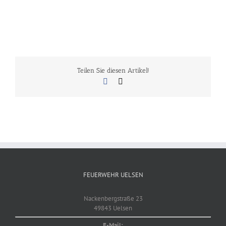
Teilen Sie diesen Artikel!
Facebook
E-
Mail
FEUERWEHR UELSEN
Nackenbergstraße 23
49843 Uelsen
E-Mail: