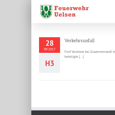
Zum
Inhalt
springen
Verkehrsunfall
28
09.2017
Fünf Verletzte bei Zusammenstoß in
beteiligte [...]
H3