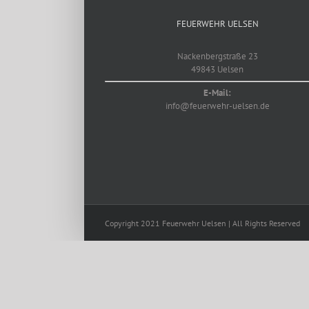
FEUERWEHR UELSEN
Nackenbergstraße 23
49843 Uelsen
E-Mail:
info@feuerwehr-uelsen.de
Copyright 2021 Feuerwehr Uelsen | All Rights Reserved