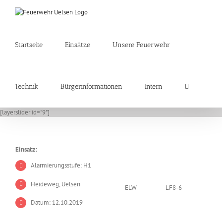
Zum
Inhalt
springen
Startseite
Einsätze
Unsere Feuerwehr
Technik
Bürgerinformationen
Intern
[layerslider id="9"]
Einsatz:
Alarmierungsstufe: H1
Heideweg, Uelsen
ELW
LF8-6
Datum: 12.10.2019