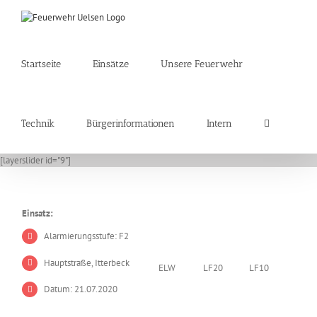
Zum
Inhalt
springen
Startseite
Einsätze
Unsere Feuerwehr
Technik
Bürgerinformationen
Intern
[layerslider id="9"]
Einsatz:
Alarmierungsstufe: F2
Hauptstraße, Itterbeck
ELW
LF20
LF10
Datum: 21.07.2020