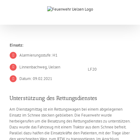
Zum
Inhalt
springen
Einsatz:
Alarmierungsstufe: H1
Linnenbachweg, Uelsen
LF20
Datum: 09.02.2021
Unterstützung des Rettungsdienstes
Am Dienstagmittag ist ein Rettungswagen bei einem abgelegenen
Einsatz im Schnee stecken geblieben. Die Feuerwehr wurde
herbeigerufen um die Besatzung des Rettungsdienstes zu unterstützen.
Dazu wurde das Fahrzeug mit einem Traktor aus dem Schnee befreit.
Parallel dazu halfen die Einsatzkräfte den Patienten, mit der Trage über
den verschneiten Weg, zum RTW zu transportieren. Im Anschluss