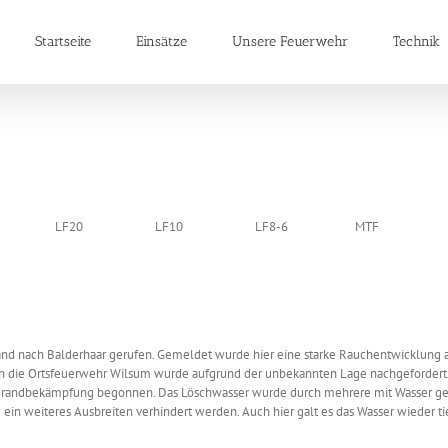
Startseite
Einsätze
Unsere Feuerwehr
Technik
LF20
LF10
LF8-6
MTF
 nach Balderhaar gerufen. Gemeldet wurde hier eine starke Rauchentwicklung aus
ch die Ortsfeuerwehr Wilsum wurde aufgrund der unbekannten Lage nachgefordert. 
Brandbekämpfung begonnen. Das Löschwasser wurde durch mehrere mit Wasser gefül
 ein weiteres Ausbreiten verhindert werden. Auch hier galt es das Wasser wieder 