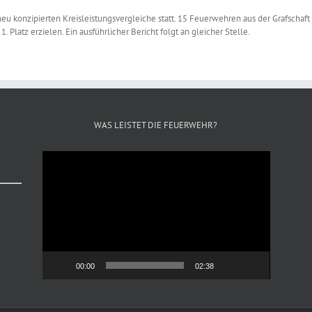
neu konzipierten Kreisleistungsvergleiche statt. 15 Feuerwehren aus der Grafschaf
Platz erzielen. Ein ausführlicher Bericht folgt an gleicher Stelle.
WAS LEISTET DIE FEUERWEHR?
Video-
Player
00:00
02:38