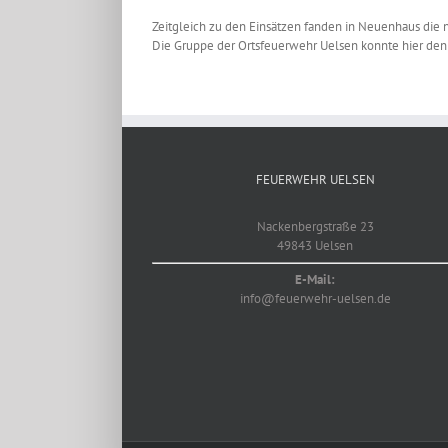
Zeitgleich zu den Einsätzen fanden in Neuenhaus die 
Die Gruppe der Ortsfeuerwehr Uelsen konnte hier den 1. 
Zeige
grösseres
Bild
FEUERWEHR UELSEN
Nackenbergstraße 23
49843 Uelsen
E-Mail:
info@feuerwehr-uelsen.de