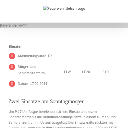
Zum
Inhalt
springen
[layerslider id="9"]
Einsatz:
Alarmierungsstufe: F2
Bürger- und
ELW
LF20
LF10
Seniorenzentrum
Datum: 17.02.2019
Zwei Einsätze am Sonntagmorgen
Um 9:17 Uhr folgte bereits der nächste Einsatz an diesem
Sonntagmorgen. Eine Brandmeldeanlage hatte in einem Bürger- und
Seniorenzentrum in Uelsen ausgelöst. Die Einsatzkräfte rückten mit
Einsatzleitwagen sowie den Löschgruppenfahrzeugen LF20 und LF10