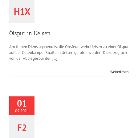
H1X
Ölspur in Uelsen
Am frühen Dienstagabend ist die Ortsfeuerwehr Uelsen zu einer Ölspur
auf der Gölenkamper Straße in Uelsen gerufen worden. Diese zog sich
von der Abbiegespur der [...]
Weiterlesen
01
09.2021
F2