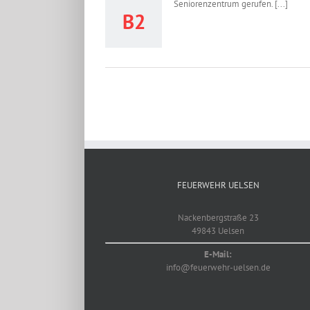
Seniorenzentrum gerufen. [...]
B2
FEUERWEHR UELSEN
Nackenbergstraße 23
49843 Uelsen
E-Mail:
info@feuerwehr-uelsen.de