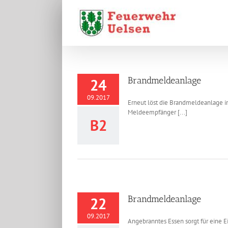
Zum
Inhalt
springen
Brandmeldeanlage
24
09.2017
Erneut löst die Brandmeldeanlage i
Meldeempfänger [...]
B2
Brandmeldeanlage
22
09.2017
Angebranntes Essen sorgt für eine 